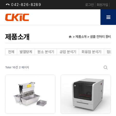
042-826-8289
로그인
회원가입
제품소개
> 제품소개 > 샘플 전처리 장비
home
전체
발열량계
원소 분석기
공업 분석기
회융점 분석기
점결성
Total 16건
2 페이지