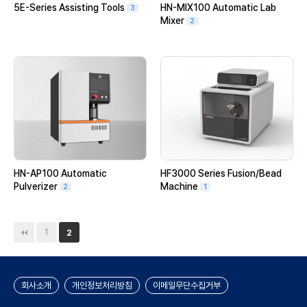
5E-Series Assisting Tools
HN-MIX100 Automatic Lab
3
Mixer
2
HN-AP100 Automatic
HF3000 Series Fusion/Bead
Pulverizer
Machine
2
1
1
2
회사소개
개인정보처리방침
이메일무단수집거부