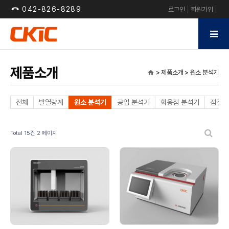
042-826-8289
로그인
회원가입
제품소개
> 제품소개 > 원소 분석기
home
전체
발열량계
원소 분석기
공업 분석기
회융점 분석기
점결성
Total 15건
2 페이지