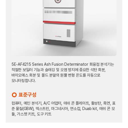
5E-AF4215 Series Ash Fusion Determinator 회융점 분석기는
적절한 보일러 기능과 슬래깅 및 오염 방지에 중요한 석탄 회분,
바이오매스 회분 및 몰드 분말의 원뿔 변형 온도를 자동으로
모니터링합니다.
표준구성
trip_origin
컴퓨터, 메인 분석기, A/C 어댑터, 애쉬 콘 플레이트, 활성탄, 흑연, 표
준 물질(GBW), 덱스트린, 마그네시아, 연소컵, Duab kit, 애쉬 콘 모
듈, 가스켓 키트, 도구 키트