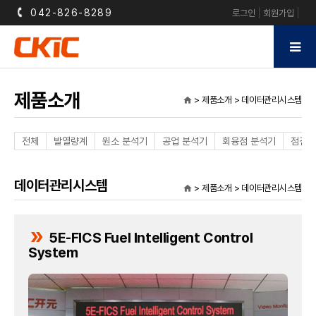
042-826-8289
로그인
회원가입
제품소개
> 제품소개 > 데이터관리시스템
home
전체
발열량계
원소 분석기
공업 분석기
회융점 분석기
점결성
데이터관리시스템
> 제품소개 > 데이터관리시스템
home
double_arrow
5E-FICS Fuel Intelligent Control
System