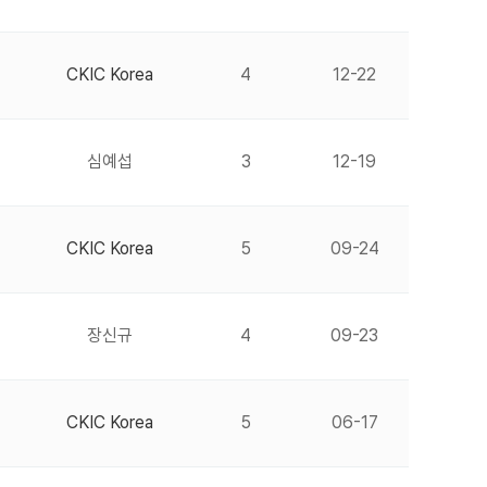
CKIC Korea
4
12-22
심예섭
3
12-19
CKIC Korea
5
09-24
장신규
4
09-23
CKIC Korea
5
06-17