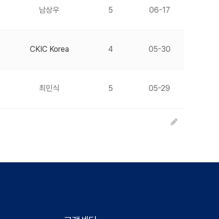
남상우
5
06-17
CKIC Korea
4
05-30
최민식
5
05-29