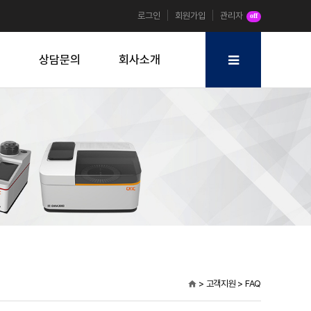
로그인
회원가입
관리자
off
원
상담문의
회사소개
> 고객지원 > FAQ
home