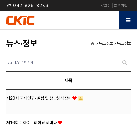
042-826-8289
로그인
회원가입
뉴스·정보
> 뉴스·정보 > 뉴스·정보
home
Total 17건
1 페이지
제목
제20회 국제연구•실험 및 첨단분석장비
제16회 CKIC 트레이닝 세미나