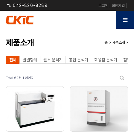
042-826-8289
로그인
회원가입
제품소개
> 제품소개 >
home
전체
발열량계
원소 분석기
공업 분석기
회융점 분석기
점결성
Total 62건
1 페이지