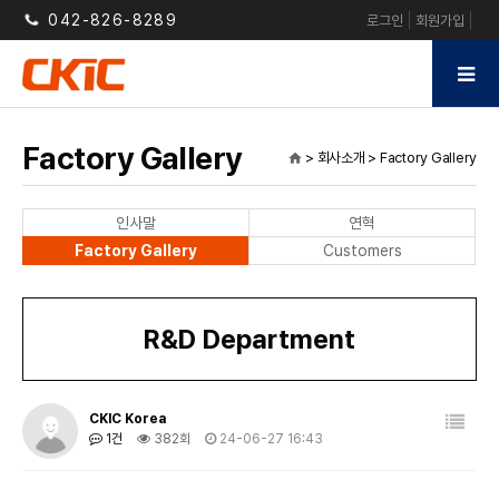
042-826-8289
로그인
회원가입
Factory Gallery
> 회사소개 > Factory Gallery
home
인사말
연혁
Factory Gallery
Customers
R&D Department
CKIC Korea
1건
382회
24-06-27 16:43