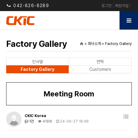
042-826-8289
로그인
회원가입
Factory Gallery
> 회사소개 > Factory Gallery
home
인사말
연혁
Factory Gallery
Customers
Meeting Room
CKIC Korea
1건
418회
24-06-27 16:48