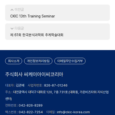
이전글
CKIC 13th Training Seminar
다음글
제 61회 한국분석과학회 추계학술대회
회사소개
개인정보처리방침
이메일무단수집거부
주식회사 씨케이아이씨코리아
대표자 :
김관배
사업자번호 :
826-87-01246
주소 :
대전광역시 대덕구 대화로 120, 7층 731호 (대화동, 가온비즈타워 지식산업
센터)
전화번호 :
042-826-8289
팩스번호 :
042-822-7254
이메일 :
info@ckic-korea.com