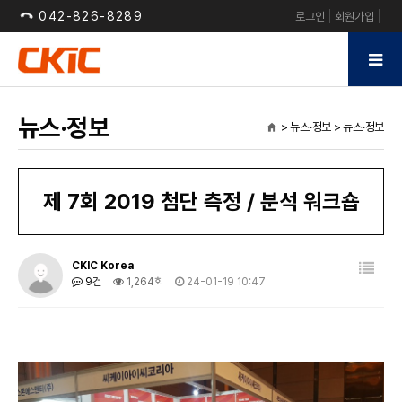
042-826-8289
로그인
회원가입
뉴스·정보
> 뉴스·정보 > 뉴스·정보
home
제 7회 2019 첨단 측정 / 분석 워크숍
CKIC Korea
9건
1,264회
24-01-19 10:47