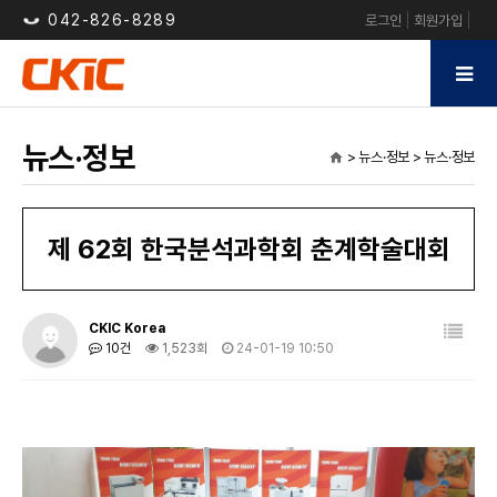
042-826-8289
로그인
회원가입
뉴스·정보
> 뉴스·정보 > 뉴스·정보
home
제 62회 한국분석과학회 춘계학술대회
CKIC Korea
10건
1,523회
24-01-19 10:50