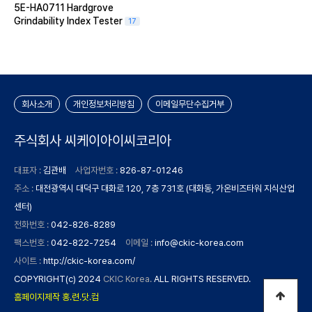
5E-HA0711 Hardgrove
Grindability Index Tester
17
회사소개
개인정보처리방침
이메일무단수집거부
주식회사 씨케이아이씨코리아
대표자 :
김관배
사업자번호 :
826-87-01246
주소 :
대전광역시 대덕구 대화로 120, 7층 731호 (대화동, 가온비즈타워 지식산업
센터)
전화번호 :
042-826-8289
팩스번호 :
042-822-7254
이메일 :
info@ckic-korea.com
사이트 :
http://ckic-korea.com/
COPYRIGHT(c) 2024
CKIC Korea.
ALL RIGHTS RESERVED.
홈페이지제작 홍.련.닷.컴