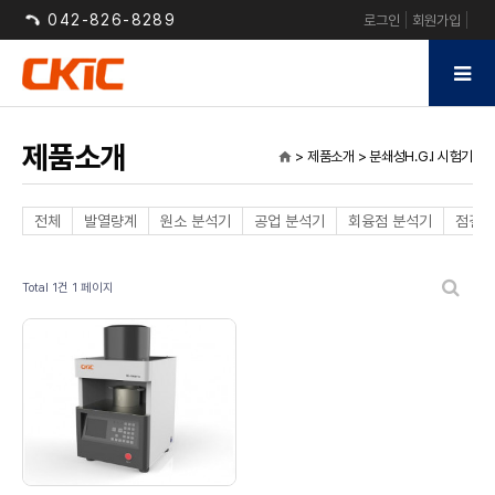
042-826-8289
로그인
회원가입
제품소개
> 제품소개 > 분쇄성H.G.I 시험기
home
전체
발열량계
원소 분석기
공업 분석기
회융점 분석기
점결성
Total 1건
1 페이지