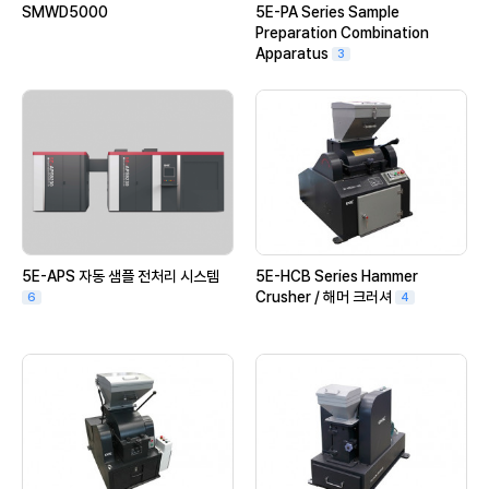
SMWD5000
5E-PA Series Sample
Preparation Combination
Apparatus
3
5E-APS 자동 샘플 전처리 시스템
5E-HCB Series Hammer
Crusher / 해머 크러셔
6
4