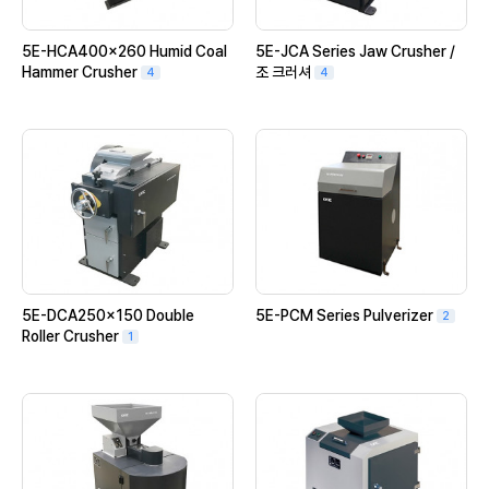
5E-HCA400×260 Humid Coal
5E-JCA Series Jaw Crusher /
Hammer Crusher
조 크러셔
4
4
5E-DCA250x150 Double
5E-PCM Series Pulverizer
2
Roller Crusher
1