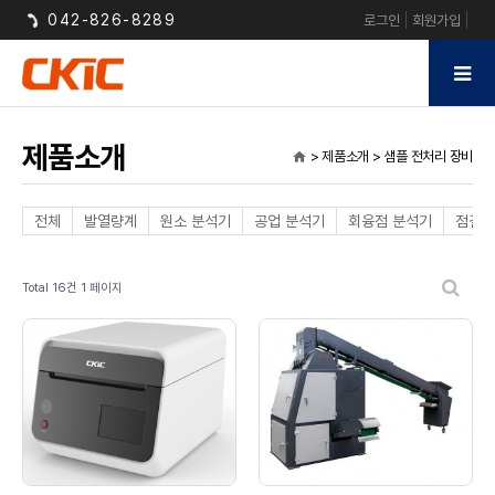
042-826-8289
로그인
회원가입
제품소개
> 제품소개 > 샘플 전처리 장비
home
전체
발열량계
원소 분석기
공업 분석기
회융점 분석기
점결성
Total 16건
1 페이지