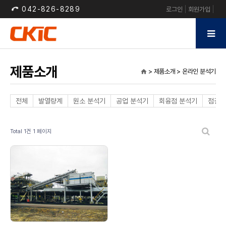
042-826-8289
로그인
회원가입
제품소개
> 제품소개 > 온라인 분석기
home
전체
발열량계
원소 분석기
공업 분석기
회융점 분석기
점결성
Total 1건
1 페이지