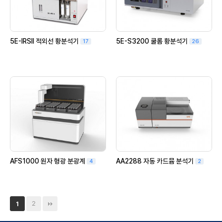
5E-IRSII 적외선 황분석기
5E-S3200 쿨롬 황분석기
17
26
AFS1000 원자 형광 분광계
AA2288 자동 카드뮴 분석기
4
2
2
1