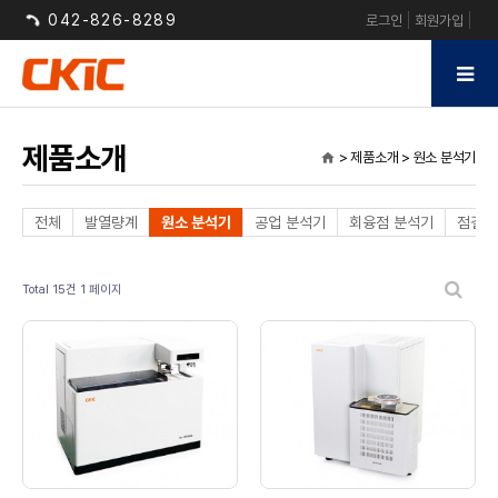
042-826-8289
로그인
회원가입
제품소개
> 제품소개 > 원소 분석기
home
전체
발열량계
원소 분석기
공업 분석기
회융점 분석기
점결성
Total 15건
1 페이지