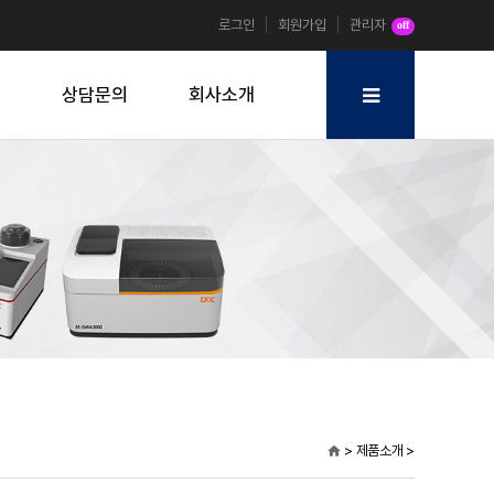
로그인
회원가입
관리자
off
원
상담문의
회사소개
> 제품소개 >
home