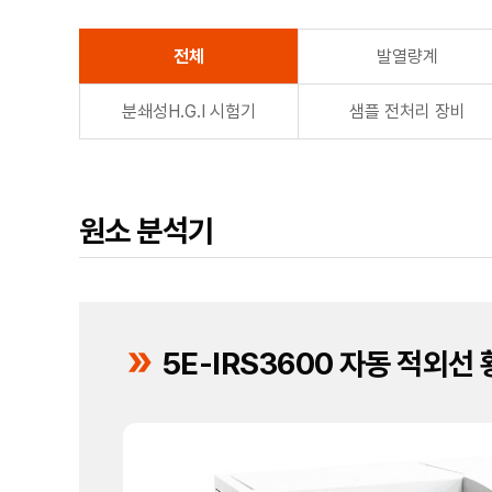
전체
발열량계
분쇄성H.G.I 시험기
샘플 전처리 장비
원소 분석기
5E-IRS3600 자동 적외선
double_arrow