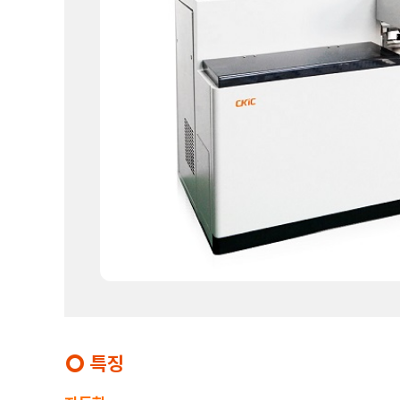
특징
trip_origin